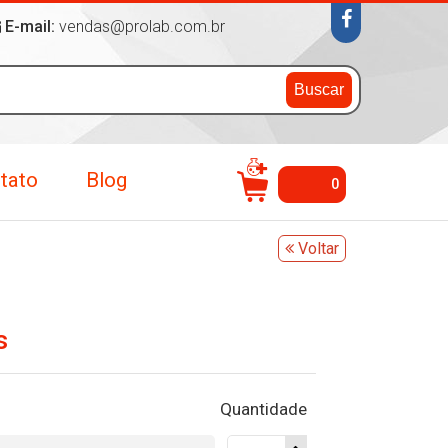
E-mail:
vendas@prolab.com.br
Buscar
tato
Blog
0
Voltar
s
Quantidade