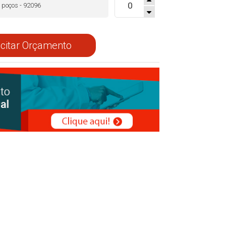
 poços - 92096
icitar Orçamento