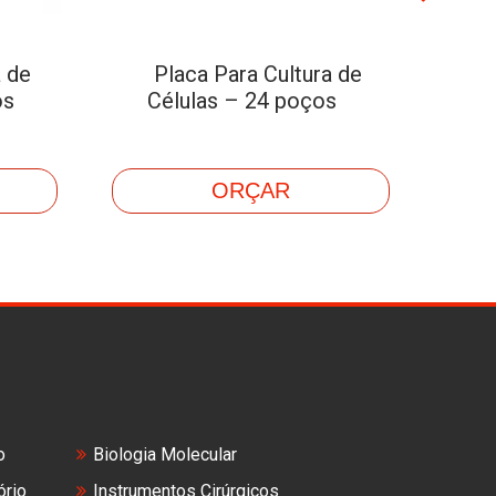
a de
Placa Para Cultura de
os
Células – 24 poços
ORÇAR
o
Biologia Molecular
ório
Instrumentos Cirúrgicos