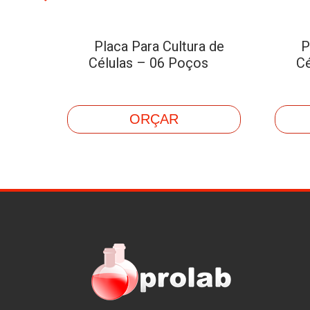
 de
Placa Para Cultura de
P
s
Células – 06 Poços
Cé
ORÇAR