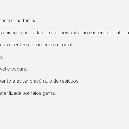
o encaixe na tampa;
taminação cruzada entre o meio externo e interno e entre 
sa existentes no mercado mundial;
z;
el e segura;
mento e evitar o acúmulo de resíduos;
terilizada por raios gama.