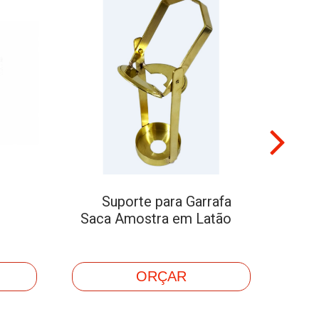
Suporte para Garrafa
S
Saca Amostra em Latão
Ens
ORÇAR