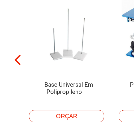
s de
Base Universal Em
P
 Sem
Polipropileno
ORÇAR