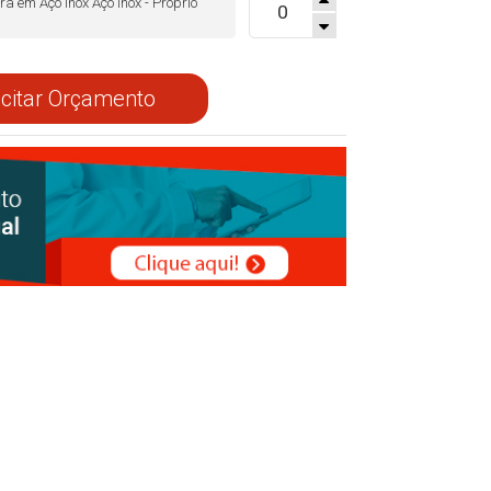
 em Aço inox Aço Inox - Próprio
I
icitar Orçamento